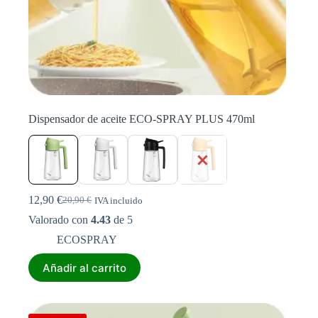
Dispensador de aceite ECO-SPRAY PLUS 470ml
12,90
€
20,90
€
IVA incluido
El
El
precio
precio
Valorado con
4.43
de 5
original
actual
ECOSPRAY
era:
es:
20,90 €.
12,90 €.
Este
Añadir al carrito
producto
tiene
múltiples
variantes.