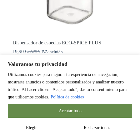
Dispensador de especias ECO-SPICE PLUS
19,90
€
39,90
€
IVA incluido
El
El
precio
precio
Valorado con
4.43
de 5
Valoramos tu privacidad
original
actual
ECOSPRAY
era:
es:
Utilizamos cookies para mejorar tu experiencia de navegación,
39,90 €.
19,90 €.
Añadir al carrito
mostrarte anuncios o contenidos personalizados y analizar nuestro
tráfico. Al hacer clic en "Aceptar todo", das tu consentimiento para
que utilicemos cookies.
Política de cookies
Inicio
Mi Cuenta
Sobre nosotros
Contacto
Aceptar todo
Seguimiento de pedido
Preguntas frecuentes
Política de envíos
Política de devolución
Política de Privacidad
Política de Cookies
Elegir
Rechazar todas
Términos y Condiciones
Copyright © 2026 - ecosprayplus.com