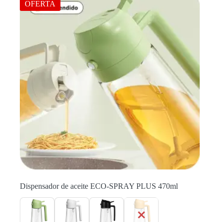
Las
OFERTA
opciones
se
pueden
elegir
en
la
página
de
producto
Dispensador de aceite ECO-SPRAY PLUS 470ml